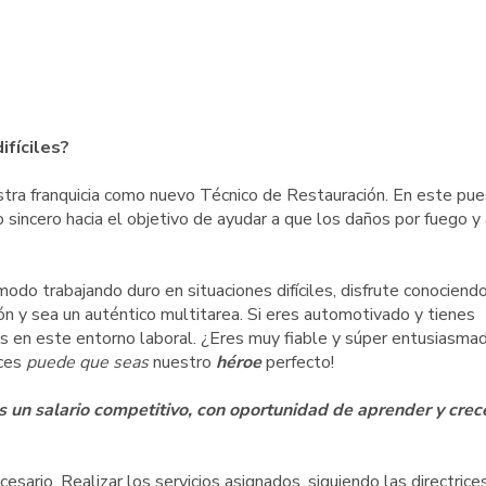
ifíciles?
stra franquicia como nuevo Técnico de Restauración. En este pue
 sincero hacia el objetivo de ayudar a que los daños por fuego y
modo trabajando duro en situaciones difíciles, disfrute conociend
n y sea un auténtico multitarea. Si eres automotivado y tienes
s en este entorno laboral. ¿Eres muy fiable y súper entusiasma
nces
puede que seas
nuestro
héroe
perfecto!
n salario competitivo, con oportunidad de aprender y crece
sario. Realizar los servicios asignados, siguiendo las directrice