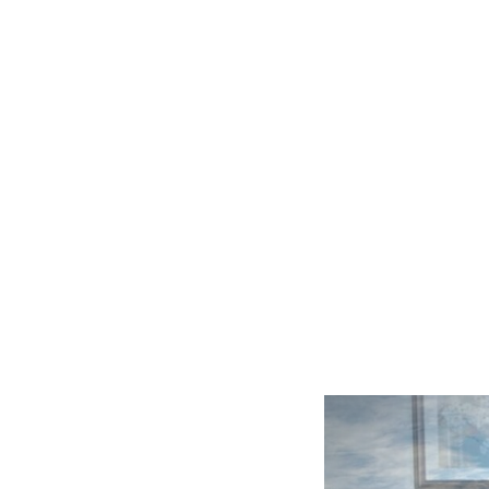
Slide
1
of
5: