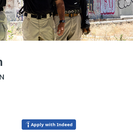
n
N
Apply with Indeed