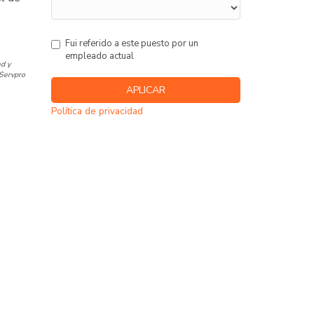
Fui referido a este puesto por un
empleado actual
d y
 Servpro
Política de privacidad