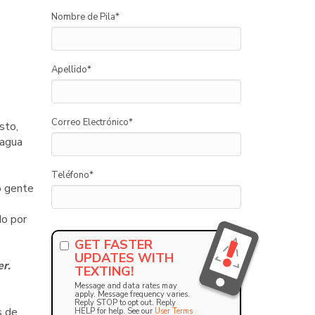
Nombre de Pila
*
Apellido
*
Correo Electrónico
*
sto,
 agua
Teléfono
*
o gente
do por
GET FASTER
UPDATES WITH
r.
TEXTING!
Message and data rates may
apply. Message frequency varies.
Reply STOP to opt out. Reply
s de
HELP for help. See our
User Terms