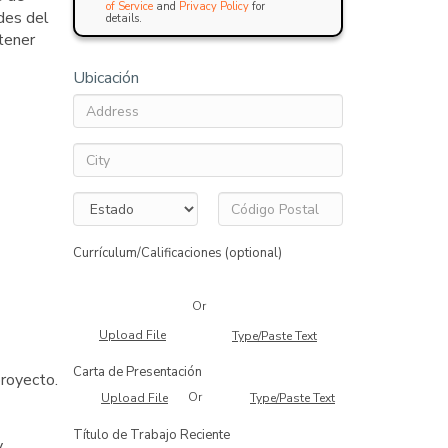
of Service
and
Privacy Policy
for
des del
details.
tener
Ubicación
Currículum/Calificaciones (optional)
Or
Upload File
Type/Paste Text
Carta de Presentación
proyecto.
Or
Upload File
Type/Paste Text
Título de Trabajo Reciente
y