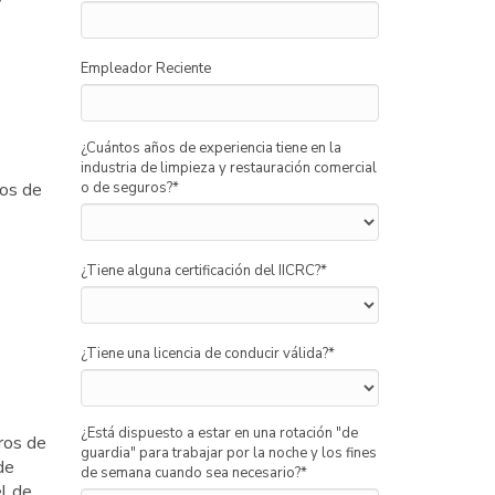
Empleador Reciente
¿Cuántos años de experiencia tiene en la
industria de limpieza y restauración comercial
ios de
o de seguros?
*
¿Tiene alguna certificación del IICRC?
*
¿Tiene una licencia de conducir válida?
*
¿Está dispuesto a estar en una rotación "de
ros de
guardia" para trabajar por la noche y los fines
de
de semana cuando sea necesario?
*
l de